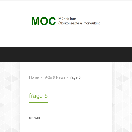
›
›
Home
FAQs & News
frage 5
frage 5
antwort