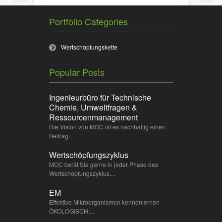
Portfolio Categories
Wertschöpfungskette
Popular Posts
Ingenieurbüro für Technische
Chemie, Umweltfragen &
Ressourcenmanagement
Die Vision von MOC ist es nachhaltig einen
Beitrag...
Wertschöpfungszyklus
MOC berät Sie gerne in jeder Phase des
Wertschöpfungszyklus....
EM
Effektive Mikroorganismen kennenlernen
ÖKOLOGISCH,...