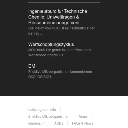
Ingenieurbüro für Technische
Chemie, Umweltfragen &
Ressourcenmanagement
Die Vision von MOC ist es nachhaltig einen
Beitrag...
Wertschöpfungszyklus
MOC berät Sie gerne in jeder Phase des
Wertschöpfungszyklus....
EM
Effektive Mikroorganismen kennenlernen
ÖKOLOGISCH,...
Leistungsportfolio
Effektive Mikroorganismen
Team
Impressum
AGBs
FAQs & News