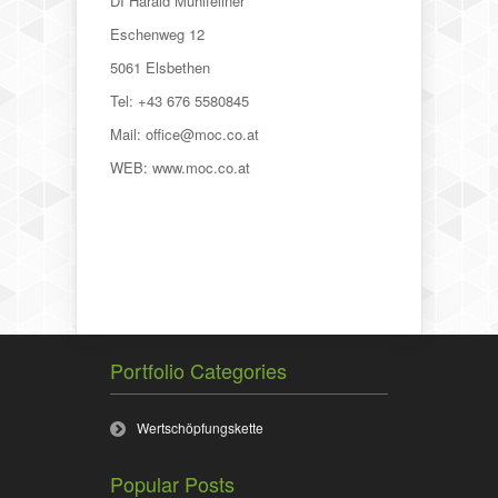
DI Harald Mühlfellner
Eschenweg 12
5061 Elsbethen
Tel: +43 676 5580845
Mail: office@moc.co.at
WEB: www.moc.co.at
Portfolio Categories
Wertschöpfungskette
Popular Posts