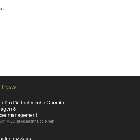
us.
 Posts
rbüro für Technische Chemie,
ragen &
rcenmanagement
 von MOC ist es nachhaltig einen
öpfungszyklus