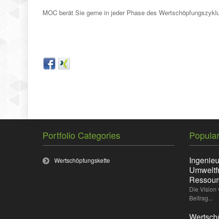
MOC berät Sie gerne in jeder Phase des Wertschöpfungszykl
Portfolio Categories
Popular
Ingenieu
Wertschöpfungskette
Umweltf
Ressou
Die Vision
Beitrag...
Wertsch