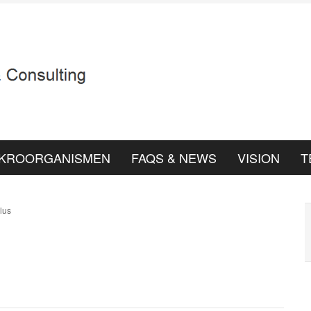
IKROORGANISMEN
FAQS & NEWS
VISION
T
lus