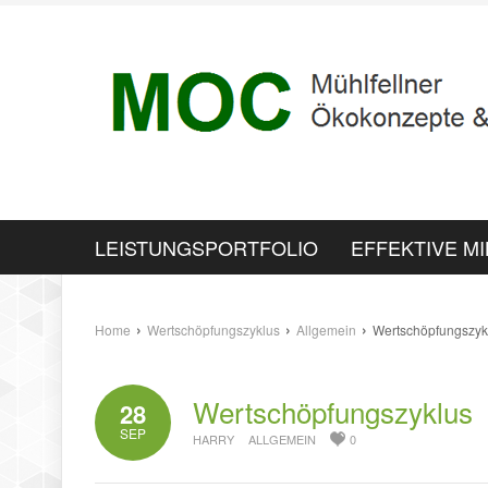
LEISTUNGSPORTFOLIO
EFFEKTIVE M
›
›
›
Home
Wertschöpfungszyklus
Allgemein
Wertschöpfungszyk
Wertschöpfungszyklus
28
SEP
HARRY
ALLGEMEIN
0