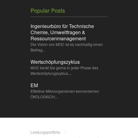
Iconosta wird es normalerweise in Form
eines riesigen Clips dargestellt, strahlt
Popular Posts
ausstrahlt ).
Ingenieurbüro für Technische
Chemie, Umweltfragen &
Ressourcenmanagement
Die Vision von MOC ist es nachhaltig einen
Beitrag...
Wertschöpfungszyklus
MOC berät Sie gerne in jeder Phase des
Wertschöpfungszyklus....
EM
Effektive Mikroorganismen kennenlernen
ÖKOLOGISCH,...
Leistungsportfolio