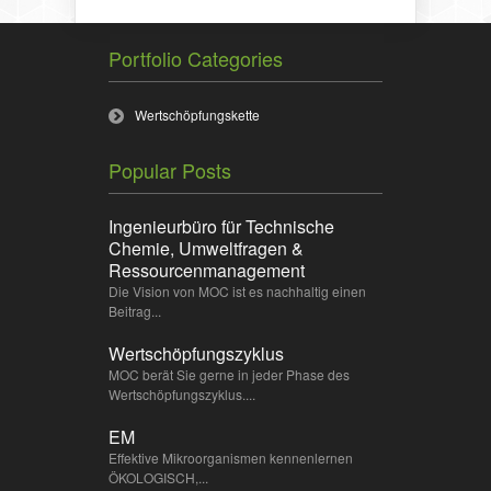
Portfolio Categories
Wertschöpfungskette
Popular Posts
Ingenieurbüro für Technische
Chemie, Umweltfragen &
Ressourcenmanagement
Die Vision von MOC ist es nachhaltig einen
Beitrag...
Wertschöpfungszyklus
MOC berät Sie gerne in jeder Phase des
Wertschöpfungszyklus....
EM
Effektive Mikroorganismen kennenlernen
ÖKOLOGISCH,...