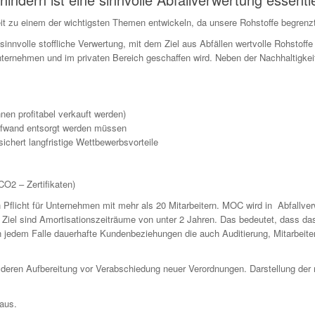
t zu einem der wichtigsten Themen entwickeln, da unsere Rohstoffe begrenzt
 sinnvolle stoffliche Verwertung, mit dem Ziel aus Abfällen wertvolle Rohstoff
rnehmen und im privaten Bereich geschaffen wird. Neben der Nachhaltigkeit
nnen profitabel verkauft werden)
Aufwand entsorgt werden müssen
chert langfristige Wettbewerbsvorteile
O2 – Zertifikaten)
ch Pflicht für Unternehmen mit mehr als 20 Mitarbeitern. MOC wird in Abfall
en. Ziel sind Amortisationszeiträume von unter 2 Jahren. Das bedeutet, dass 
n in jedem Falle dauerhafte Kundenbeziehungen die auch Auditierung, Mitarbeit
 deren Aufbereitung vor Verabschiedung neuer Verordnungen. Darstellung de
aus.