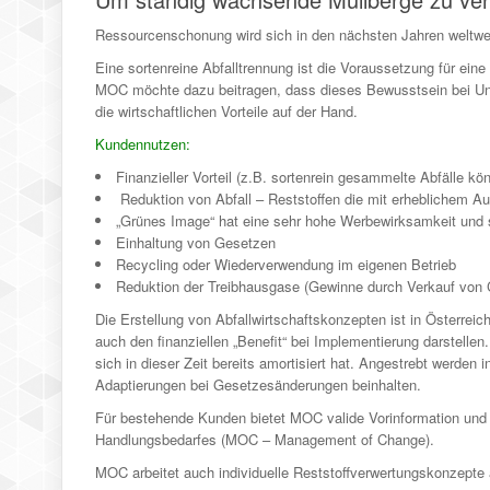
Ressourcenschonung wird sich in den nächsten Jahren weltwei
Eine sortenreine Abfalltrennung ist die Voraussetzung für eine
MOC möchte dazu beitragen, dass dieses Bewusstsein bei Unte
die wirtschaftlichen Vorteile auf der Hand.
Kundennutzen:
Finanzieller Vorteil (z.B. sortenrein gesammelte Abfälle kö
Reduktion von Abfall – Reststoffen die mit erheblichem 
„Grünes Image“ hat eine sehr hohe Werbewirksamkeit und si
Einhaltung von Gesetzen
Recycling oder Wiederverwendung im eigenen Betrieb
Reduktion der Treibhausgase (Gewinne durch Verkauf von C
Die Erstellung von Abfallwirtschaftskonzepten ist in Österrei
auch den finanziellen „Benefit“ bei Implementierung darstell
sich in dieser Zeit bereits amortisiert hat. Angestrebt werde
Adaptierungen bei Gesetzesänderungen beinhalten.
Für bestehende Kunden bietet MOC valide Vorinformation und
Handlungsbedarfes (MOC – Management of Change).
MOC arbeitet auch individuelle Reststoffverwertungskonzepte 