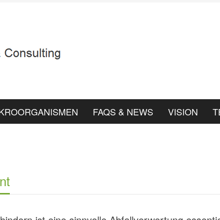
IKROORGANISMEN
FAQS & NEWS
VISION
T
nt
dern ist eine sinnvolle Abfallverwertung essentie