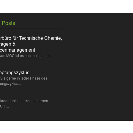
 Posts
rbüro für Technische Chemie,
ragen &
rcenmanagement
 von MOC ist es nachhaltig einen
öpfungszyklus
Sie gerne in jeder Phase des
ungszyklus....
Mikroorganismen kennenlernen
H,...