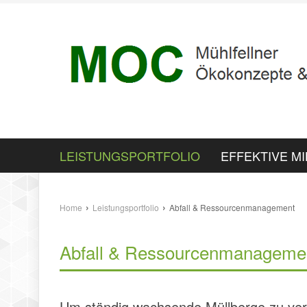
LEISTUNGSPORTFOLIO
EFFEKTIVE M
›
›
Home
Leistungsportfolio
Abfall & Ressourcenmanagement
Abfall & Ressourcenmanageme
Um ständig wachsende Müllberge zu verhin