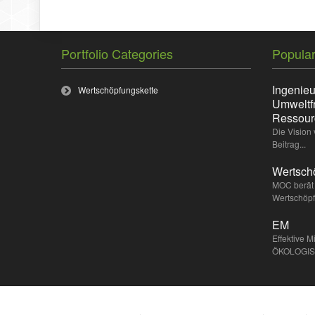
Portfolio Categories
Popular
Ingenieu
Wertschöpfungskette
Umweltf
Ressou
Die Vision
Beitrag...
Wertsch
MOC berät 
Wertschöpf
EM
Effektive 
ÖKOLOGISC