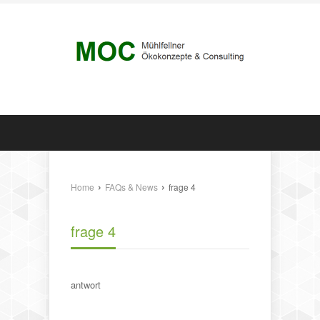
›
›
Home
FAQs & News
frage 4
frage 4
antwort