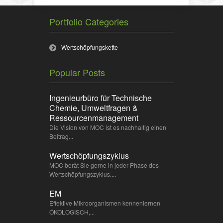
Portfolio Categories
Wertschöpfungskette
Popular Posts
Ingenieurbüro für Technische
Chemie, Umweltfragen &
Ressourcenmanagement
Die Vision von MOC ist es nachhaltig einen
Beitrag...
Wertschöpfungszyklus
MOC berät Sie gerne in jeder Phase des
Wertschöpfungszyklus....
EM
Effektive Mikroorganismen kennenlernen
ÖKOLOGISCH,...