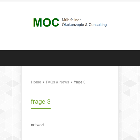
›
›
Home
FAQs & News
frage 3
frage 3
antwort