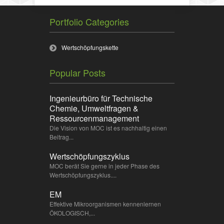
Portfolio Categories
Wertschöpfungskette
Popular Posts
Ingenieurbüro für Technische
Chemie, Umweltfragen &
Ressourcenmanagement
Die Vision von MOC ist es nachhaltig einen
Beitrag...
Wertschöpfungszyklus
MOC berät Sie gerne in jeder Phase des
Wertschöpfungszyklus....
EM
Effektive Mikroorganismen kennenlernen
ÖKOLOGISCH,...